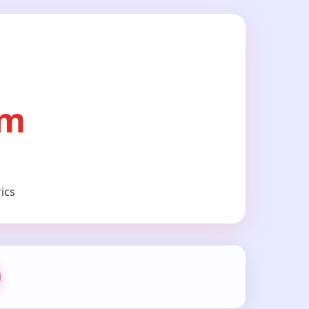
om
ics