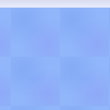
🪷
தெய்வீக பாடல் வரிகள்
்களில் திளைக்க வாருங்கள் ! புதிய பாடல
யக்கங்களை, இங்கே படித்து மகிழ்ந்