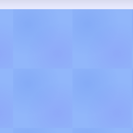
🪷
தெய்வீக பாடல் வரிகள்
்களில் திளைக்க வாருங்கள் ! புதிய பாடல
யக்கங்களை, இங்கே படித்து மகிழ்ந்