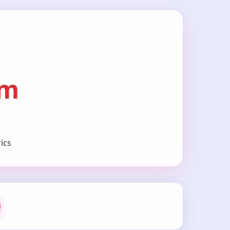
om
ics