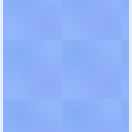
இந்து தர்ம பக்தி பாடல்களில்
திளைக்க வாருங்கள் ! புதிய பாடல்
வரிகள் மற்றும் பிரபல
ஸ்லோகங்களின் எளிய
மொழியக்கங்களை, இங்கே படித்து
மகிழ்ந்து இறையோடு
இணையுங்கள் !
Explore Lyrics