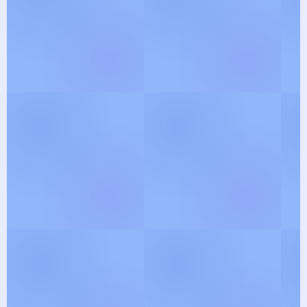
இந்து தர்ம பக்தி பாடல்களில்
திளைக்க வாருங்கள் ! புதிய பாடல்
வரிகள் மற்றும் பிரபல
ஸ்லோகங்களின் எளிய
மொழியக்கங்களை, இங்கே படித்து
மகிழ்ந்து இறையோடு
இணையுங்கள் !
Explore Lyrics