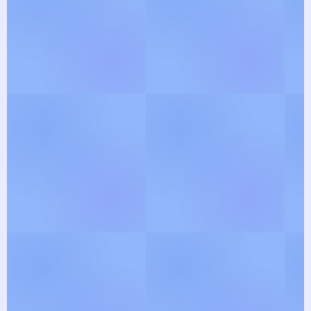
இந்து தர்ம பக்தி பாடல்களில்
திளைக்க வாருங்கள் ! புதிய பாடல்
வரிகள் மற்றும் பிரபல
ஸ்லோகங்களின் எளிய
மொழியக்கங்களை, இங்கே படித்து
மகிழ்ந்து இறையோடு
இணையுங்கள் !
Explore Lyrics