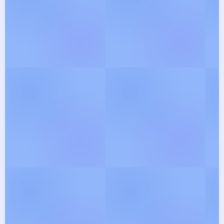
இந்து தர்ம பக்தி பாடல்களில்
திளைக்க வாருங்கள் ! புதிய பாடல்
வரிகள் மற்றும் பிரபல
ஸ்லோகங்களின் எளிய
மொழியக்கங்களை, இங்கே படித்து
மகிழ்ந்து இறையோடு
இணையுங்கள் !
Explore Lyrics