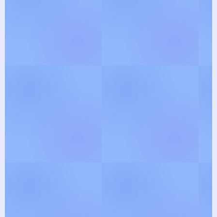
இந்து தர்ம பக்தி பாடல்களில்
திளைக்க வாருங்கள் ! புதிய பாடல்
வரிகள் மற்றும் பிரபல
ஸ்லோகங்களின் எளிய
மொழியக்கங்களை, இங்கே படித்து
மகிழ்ந்து இறையோடு
இணையுங்கள் !
Explore Lyrics