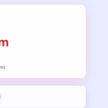
om
ics