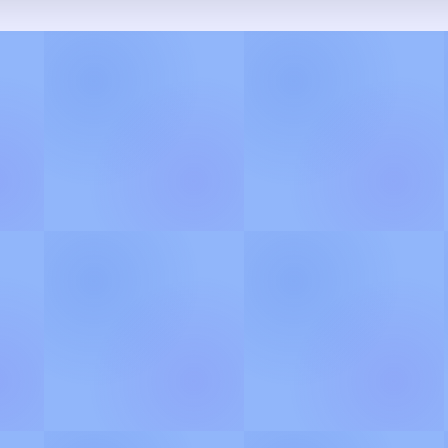
🪷
தெய்வீக பாடல் வரிகள்
்களில் திளைக்க வாருங்கள் ! புதிய பாடல
யக்கங்களை, இங்கே படித்து மகிழ்ந்